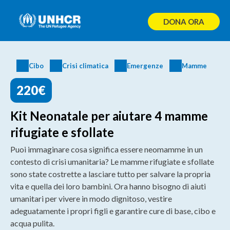
Skip
to
DONA ORA
content
Cibo
Crisi climatica
Emergenze
Mamme
220€
Kit Neonatale per aiutare 4 mamme
rifugiate e sfollate
Puoi immaginare cosa significa essere neomamme in un
contesto di crisi umanitaria? Le mamme rifugiate e sfollate
sono state costrette a lasciare tutto per salvare la propria
vita e quella dei loro bambini. Ora hanno bisogno di aiuti
umanitari per vivere in modo dignitoso, vestire
adeguatamente i propri figli e garantire cure di base, cibo e
acqua pulita.