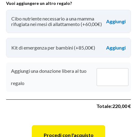
Supporto
Vuoi aggiungere un altro regalo?
extra
Cibo nutriente necessario a una mamma
rifugiata nei mesi di allattamento (+60,00€)
Kit di emergenza per bambini (+85,00€)
Aggiungi una donazione libera al tuo
Donazione
regalo
libera
Totale:
220,00 €
To