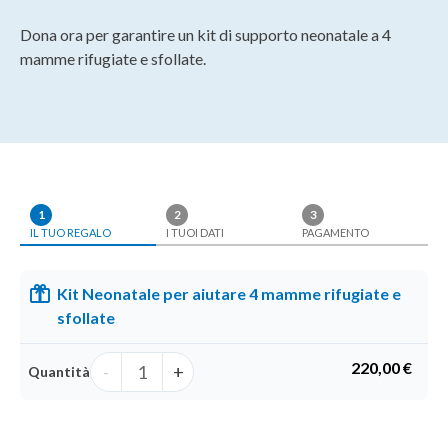
Dona ora per garantire un kit di supporto neonatale a 4
mamme rifugiate e sfollate.
1
2
3
IL TUO REGALO
I TUOI DATI
PAGAMENTO
Kit Neonatale per aiutare 4 mamme rifugiate e
sfollate
220,00 €
-
+
Quantità