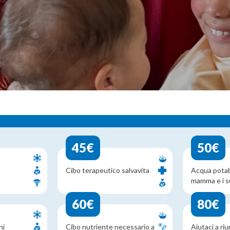
45€
50€
Cibo terapeutico salvavita
Acqua potab
mamma e i s
60€
80€
ni
Cibo nutriente necessario a
Aiutaci a riu