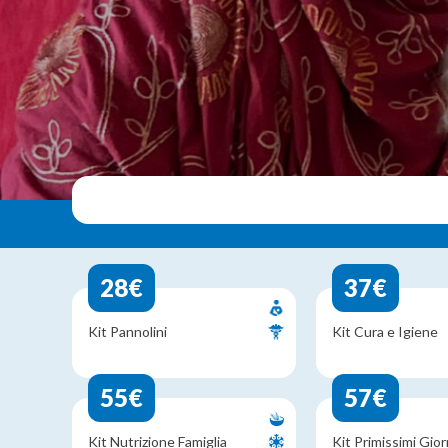
28€
37€
Kit Pannolini
Kit Cura e Igiene
55€
57€
Kit Nutrizione Famiglia
Kit Primissimi Gior