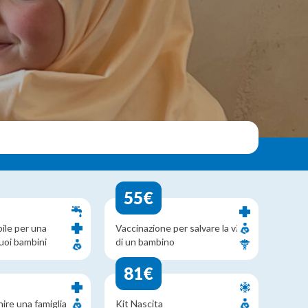
55€
ile per una
Vaccinazione per salvare la vita
uoi bambini
di un bambino
81€
nire una famiglia
Kit Nascita