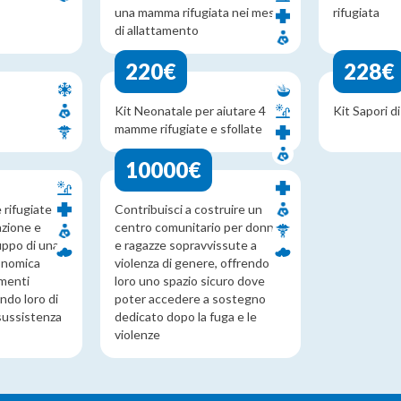
una mamma rifugiata nei mesi
rifugiata
di allattamento
220€
228€
Kit Neonatale per aiutare 4
Kit Sapori d
mamme rifugiate e sfollate
10000€
rifugiate in
Contribuisci a costruire un
azione e
centro comunitario per donne
luppo di una
e ragazze sopravvissute a
conomica
violenza di genere, offrendo
amenti
loro uno spazio sicuro dove
ndo loro di
poter accedere a sostegno
 sussistenza
dedicato dopo la fuga e le
violenze