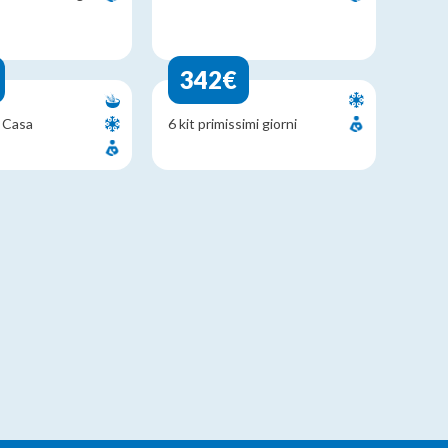
342€
i Casa
6 kit primissimi giorni