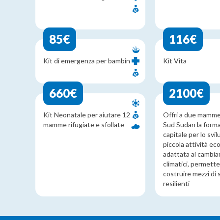
85€
116€
Kit di emergenza per bambini
Kit Vita
660€
2100€
Kit Neonatale per aiutare 12
Offri a due mamme 
mamme rifugiate e sfollate
Sud Sudan la form
capitale per lo svi
piccola attività e
adattata ai cambi
climatici, permette
costruire mezzi di
resilienti