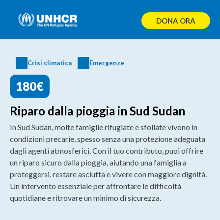
Skip
to
DONA ORA
content
Crisi climatica
Emergenze
180€
Riparo dalla pioggia in Sud Sudan
In Sud Sudan, molte famiglie rifugiate e sfollate vivono in
condizioni precarie, spesso senza una protezione adeguata
dagli agenti atmosferici. Con il tuo contributo, puoi offrire
un riparo sicuro dalla pioggia, aiutando una famiglia a
proteggersi, restare asciutta e vivere con maggiore dignità.
Un intervento essenziale per affrontare le difficoltà
quotidiane e ritrovare un minimo di sicurezza.