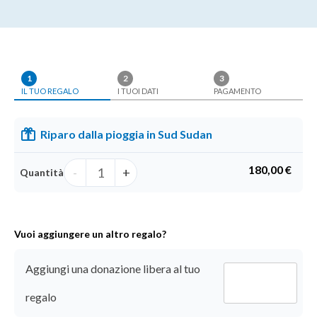
1
2
3
IL TUO REGALO
I TUOI DATI
PAGAMENTO
Riparo dalla pioggia in Sud Sudan
180,00 €
-
+
Quantità
Supporto
Vuoi aggiungere un altro regalo?
extra
Aggiungi una donazione libera al tuo
Donazione
regalo
libera