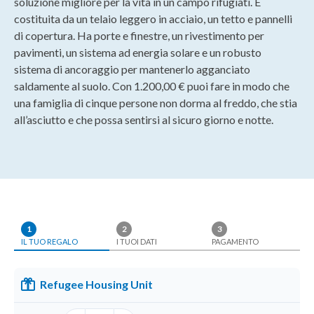
soluzione migliore per la vita in un campo rifugiati. È
costituita da un telaio leggero in acciaio, un tetto e pannelli
di copertura. Ha porte e finestre, un rivestimento per
pavimenti, un sistema ad energia solare e un robusto
sistema di ancoraggio per mantenerlo agganciato
saldamente al suolo. Con 1.200,00 € puoi fare in modo che
una famiglia di cinque persone non dorma al freddo, che stia
all’asciutto e che possa sentirsi al sicuro giorno e notte.
1
2
3
IL TUO REGALO
I TUOI DATI
PAGAMENTO
Refugee Housing Unit