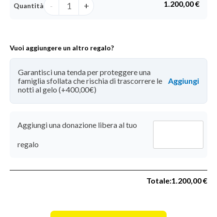
1.200,00 €
-
+
Quantità
Supporto
Vuoi aggiungere un altro regalo?
extra
Garantisci una tenda per proteggere una
famiglia sfollata che rischia di trascorrere le
notti al gelo (+400,00€)
Aggiungi una donazione libera al tuo
Donazione
regalo
libera
Totale:
1.200,00 €
To