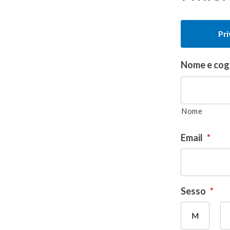
Tipologia
Pr
del
donatore
Nome e co
Nome
Email
*
Sesso
*
M