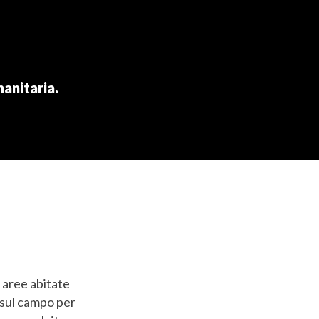
anitaria.
 aree abitate
o sul campo per