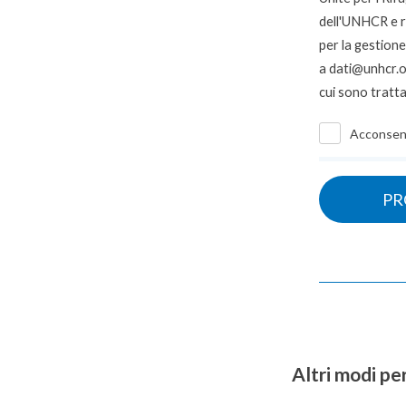
dell'UNHCR e re
per la gestion
a
dati@unhcr.
cui sono trattat
Acconsen
Altri modi pe