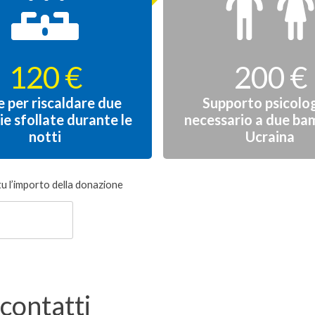
120 €
200 €
e per riscaldare due
Supporto psicolo
ie sfollate durante le
necessario a due bam
notti
Ucraina
tu l’importo della donazione
 contatti