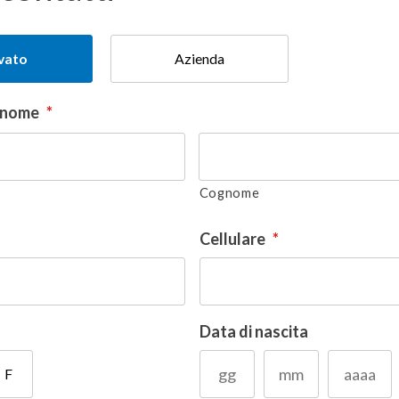
ivato
Azienda
gnome
*
Cognome
Cellulare
*
Data di nascita
F