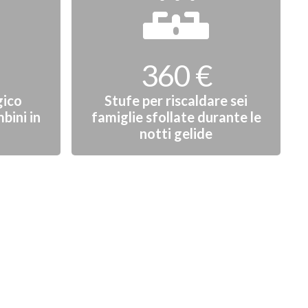
360 €
gico
Stufe per riscaldare sei
bini in
famiglie sfollate durante le
notti gelide