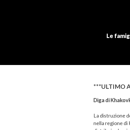
Le famig
***ULTIMO
Diga di Khakov
La distruzione d
nella regione di