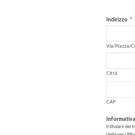
Indirizzo
*
Via/Piazza/C
Città
CAP
Informativa
Il titolare del
Unite per i Rifu