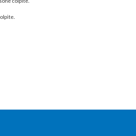
rsone colpite.
olpite.