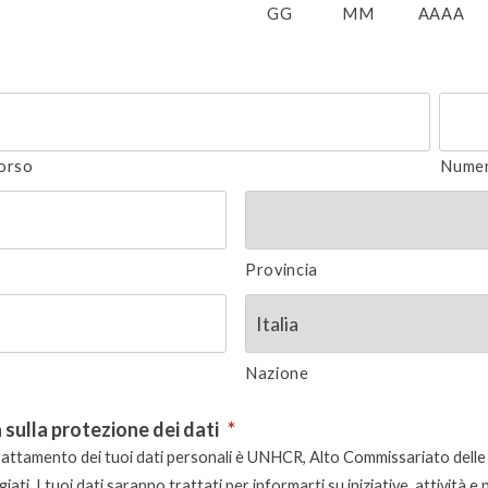
GG
MM
AAAA
orso
Numer
Provincia
Nazione
 sulla protezione dei dati
*
 trattamento dei tuoi dati personali è UNHCR, Alto Commissariato delle
giati. I tuoi dati saranno trattati per informarti su iniziative, attività e