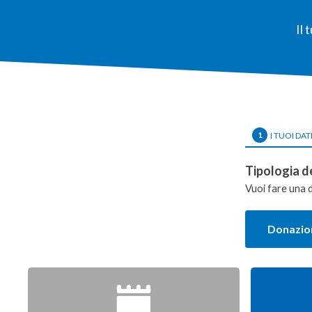
Il 
1
I TUOI DAT
Tipologia d
Vuoi fare una 
Donazion
Donazione
singola