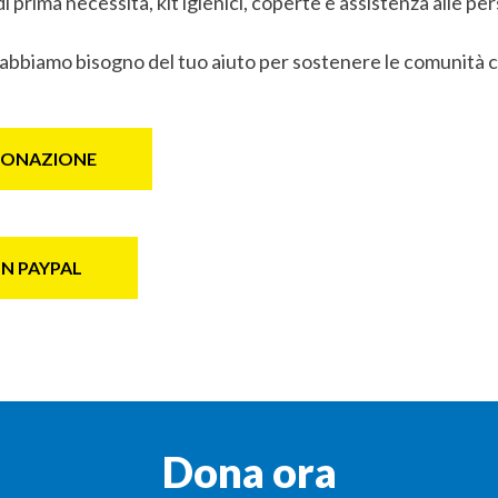
di prima necessità, kit igienici, coperte e assistenza alle pe
 abbiamo bisogno del tuo aiuto per sostenere le comunità c
 DONAZIONE
N PAYPAL
Dona ora