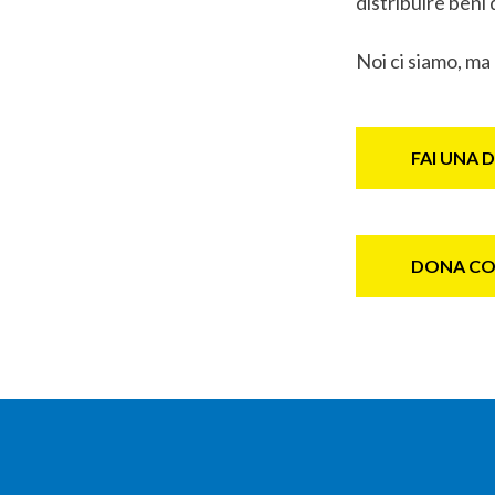
distribuire beni 
Noi ci siamo, ma
FAI UNA
DONA CO