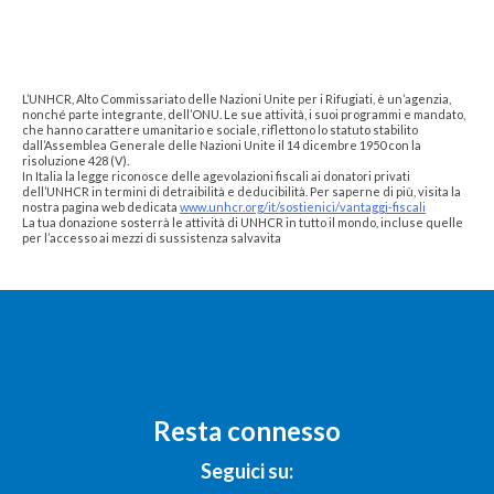
L’UNHCR, Alto Commissariato delle Nazioni Unite per i Rifugiati, è un’agenzia,
nonché parte integrante, dell’ONU. Le sue attività, i suoi programmi e mandato,
che hanno carattere umanitario e sociale, riflettono lo statuto stabilito
dall’Assemblea Generale delle Nazioni Unite il 14 dicembre 1950 con la
risoluzione 428 (V).
In Italia la legge riconosce delle agevolazioni fiscali ai donatori privati
dell’UNHCR in termini di detraibilità e deducibilità. Per saperne di più, visita la
nostra pagina web dedicata
www.unhcr.org/it/sostienici/vantaggi-fiscali
La tua donazione sosterrà le attività di UNHCR in tutto il mondo, incluse quelle
per l’accesso ai mezzi di sussistenza salvavita
Resta connesso
Seguici su: