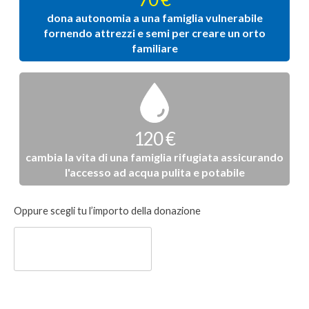
dona autonomia a una famiglia vulnerabile
fornendo attrezzi e semi per creare un orto
familiare
120 €
cambia la vita di una famiglia rifugiata assicurando
l'accesso ad acqua pulita e potabile
Donazione
Oppure scegli tu l’importo della donazione
libera