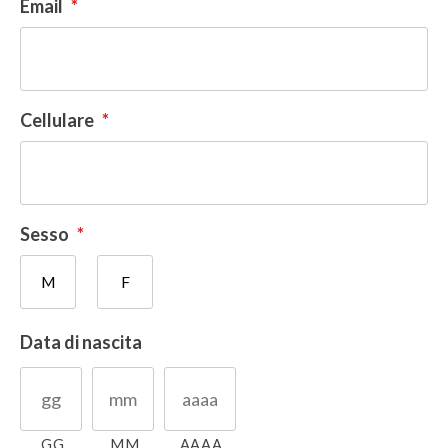
Email
*
Cellulare
*
Sesso
*
M
F
Data di nascita
GG
MM
AAAA