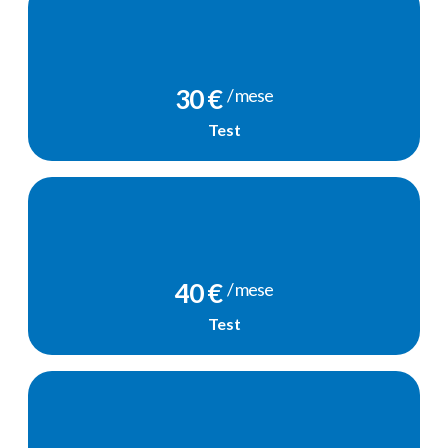
mensile
30 €
/ mese
Test
40 €
/ mese
Test