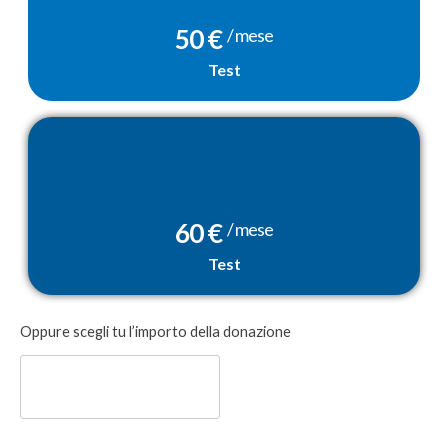
50 €
/ mese
Test
60 €
/ mese
Test
Donazione
Oppure scegli tu l’importo della donazione
libera