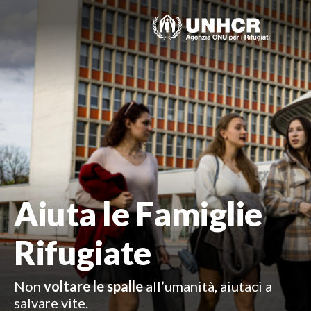
Skip
to
content
Aiuta le
Famiglie
Rifugiate
Non
voltare le spalle
all’umanità, aiutaci a
salvare vite.