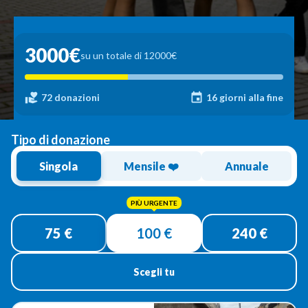
3000€
su un totale di 12000€
72 donazioni
16 giorni alla fine
Tipo di donazione
Singola
Mensile ❤️
Annuale
Donazione
singola
75 €
100 €
240 €
Scegli tu