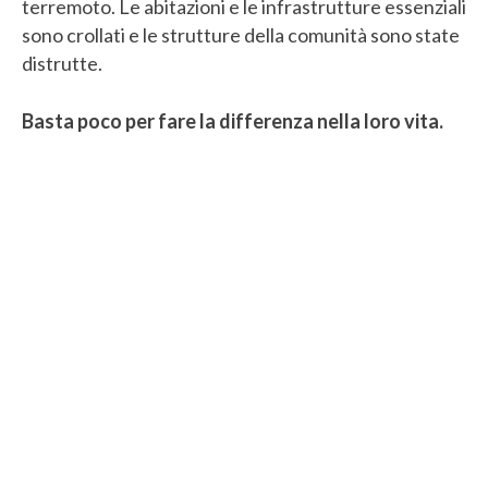
terremoto. Le abitazioni e le infrastrutture essenziali
sono crollati e le strutture della comunità sono state
distrutte.
Basta poco per fare la differenza nella loro vita.
DONA CON CARTA DI CREDITO
DONA CON PAYPAL
.
Altre modalità per donare