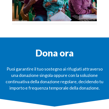
Dona ora
Puoi garantire il tuo sostegno ai rifugiati attraverso
una donazione singola oppure con la soluzione
continuativa della donazione regolare, decidendo tu
importo e frequenza temporale della donazione.