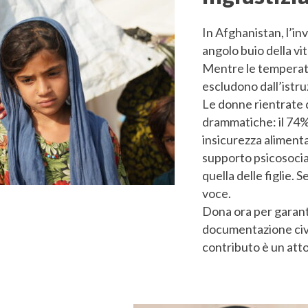
In Afghanistan, l’in
angolo buio della vit
Mentre le temperatu
escludono dall’istruz
Le donne rientrate 
drammatiche: il 74% 
insicurezza alimenta
supporto psicosocial
quella delle figlie.
voce.
Dona ora per garanti
documentazione civi
contributo è un atto 