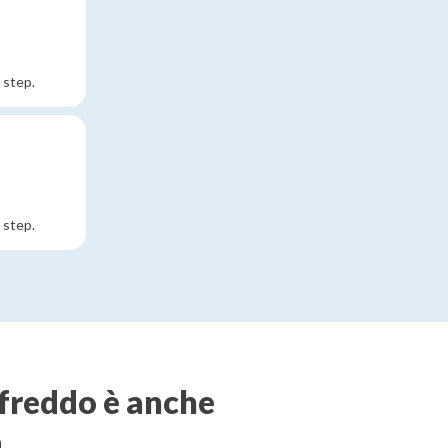
 step.
 step.
freddo è anche
a