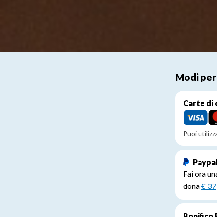
Modi per
Carte di 
Puoi utiliz
Paypa
Fai ora un
dona
€ 37
Bonifico 