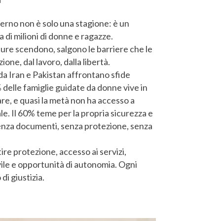
verno non è solo una stagione: è un
a di milioni di donne e ragazze.
re scendono, salgono le barriere che le
ione, dal lavoro, dalla libertà.
da Iran e Pakistan affrontano sfide
delle famiglie guidate da donne vive in
re, e quasi la metà non ha accesso a
e. Il 60% teme per la propria sicurezza e
 Senza documenti, senza protezione, senza
re protezione, accesso ai servizi,
le e opportunità di autonomia. Ogni
di giustizia.