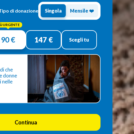
Tipo di donazione
Singola
Mensile ❤️
90 €
147 €
Scegli tu
ldi che
le donne
i nelle