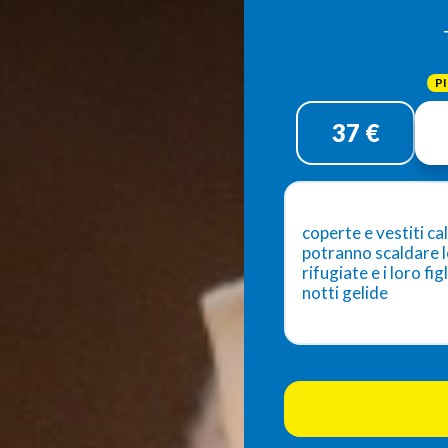
Donazione
singola
37 €
coperte e vestiti ca
potranno scaldare 
rifugiate e i loro figl
notti gelide