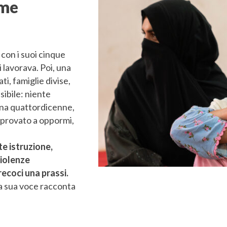
ome
 con i suoi cinque
i lavorava. Poi, una
i, famiglie divise,
sibile: niente
pena quattordicenne,
 provato a oppormi,
te istruzione,
violenze
ecoci una prassi.
la sua voce racconta