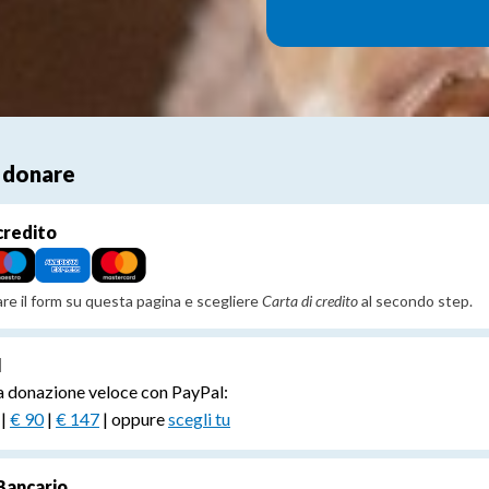
 donare
credito
zare il form su questa pagina e scegliere
Carta di credito
al secondo step.
l
a donazione veloce con PayPal:
|
€ 90
|
€ 147
| oppure
scegli tu
Bancario