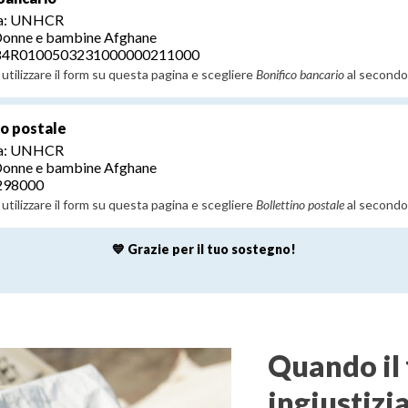
 a: UNHCR
Donne e bambine Afghane
T84R0100503231000000211000
utilizzare il form su questa pagina e scegliere
Bonifico bancario
al secondo
no postale
 a: UNHCR
Donne e bambine Afghane
298000
utilizzare il form su questa pagina e scegliere
Bollettino postale
al secondo
💙 Grazie per il tuo sostegno!
Quando il 
ingiustizi