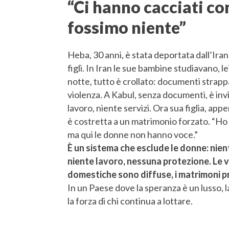
“Ci hanno cacciati c
fossimo niente”
Heba, 30 anni, è stata deportata dall’Iran
figli. In Iran le sue bambine studiavano, le
notte, tutto è crollato: documenti strappat
violenza. A Kabul, senza documenti, è invi
lavoro, niente servizi. Ora sua figlia, ap
è costretta a un matrimonio forzato. “Ho
ma qui le donne non hanno voce.”
È un sistema che esclude le donne: nien
niente lavoro, nessuna protezione. Le 
domestiche sono diffuse, i matrimoni pr
In un Paese dove la speranza è un lusso, 
la forza di chi continua a lottare.