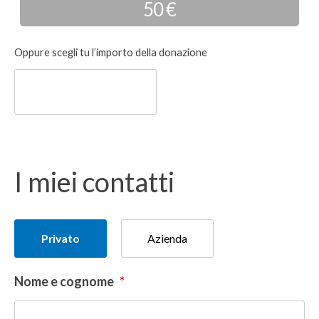
50 €
Donazione
Oppure scegli tu l’importo della donazione
libera
I miei contatti
Tipologia
Privato
Azienda
del
donatore
Nome e cognome
*