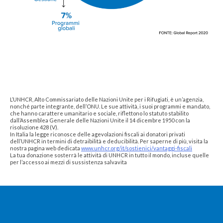
L’UNHCR, Alto Commissariato delle Nazioni Unite per i Rifugiati, è un’agenzia,
nonché parte integrante, dell’ONU. Le sue attività, i suoi programmi e mandato,
che hanno carattere umanitario e sociale, riflettono lo statuto stabilito
dall’Assemblea Generale delle Nazioni Unite il 14 dicembre 1950 con la
risoluzione 428 (V).
In Italia la legge riconosce delle agevolazioni fiscali ai donatori privati
dell’UNHCR in termini di detraibilità e deducibilità. Per saperne di più, visita la
nostra pagina web dedicata
www.unhcr.org/it/sostienici/vantaggi-fiscali
La tua donazione sosterrà le attività di UNHCR in tutto il mondo, incluse quelle
per l’accesso ai mezzi di sussistenza salvavita