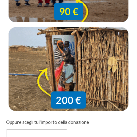
90 €
200 €
Donazione
Oppure scegli tu l’importo della donazione
libera