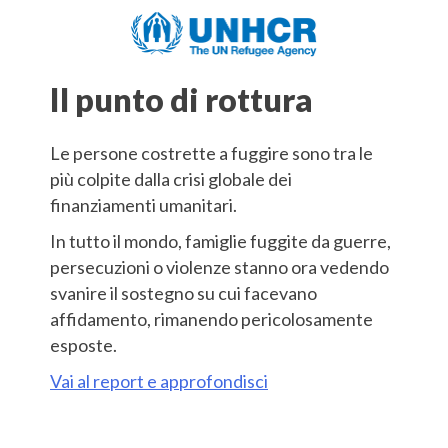
Skip
to
content
Il punto di rottura
Le persone costrette a fuggire sono tra le
più colpite dalla crisi globale dei
finanziamenti umanitari.
In tutto il mondo, famiglie fuggite da guerre,
persecuzioni o violenze stanno ora vedendo
svanire il sostegno su cui facevano
affidamento, rimanendo pericolosamente
esposte.
Vai al report e approfondisci