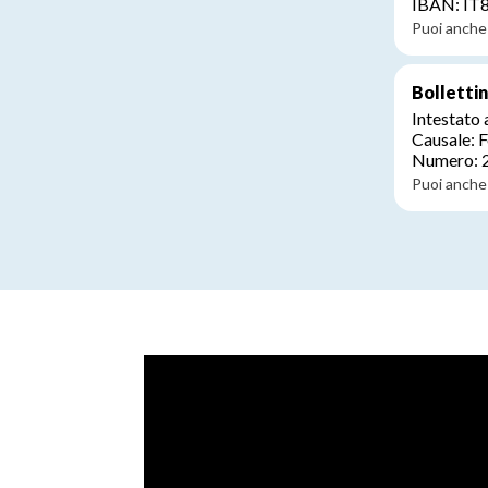
IBAN: I
Puoi anche 
Bolletti
Intestato
Causale: F
Numero: 
Puoi anche 