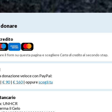
 donare
credito
zare il form su questa pagina e scegliere
Carta di credito
al secondo step.
l
a donazione veloce con PayPal:
|
€ 90
|
€ 160
| oppure
scegli tu
Bancario
 a: UNHCR
erma il Gelo