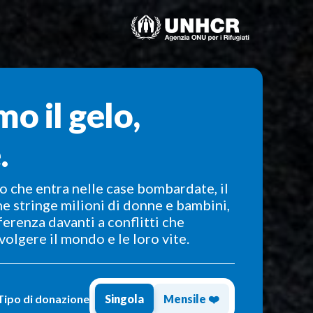
o il gelo,
.
o che entra nelle case bombardate, il
he stringe milioni di donne e bambini,
ferenza davanti a conflitti che
olgere il mondo e le loro vite.
Tipo di donazione
Singola
Mensile ❤️