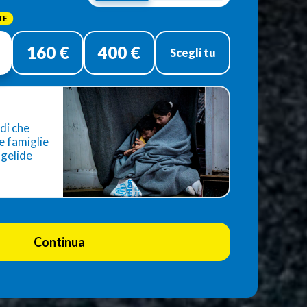
160 €
400 €
Scegli tu
ldi che
e famiglie
 gelide