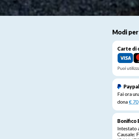
Modi per
Carte di 
Puoi utiliz
Paypa
Fai ora un
dona
€ 70
Bonifico 
Intestato
Causale: F