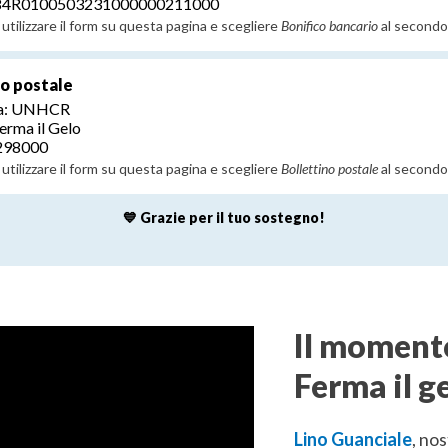
T84R0100503231000000211000
utilizzare il form su questa pagina e scegliere
Bonifico bancario
al secondo
no postale
 a: UNHCR
erma il Gelo
298000
utilizzare il form su questa pagina e scegliere
Bollettino postale
al secondo
💙 Grazie per il tuo sostegno!
Il momento
Ferma il g
Lino Guanciale
, no