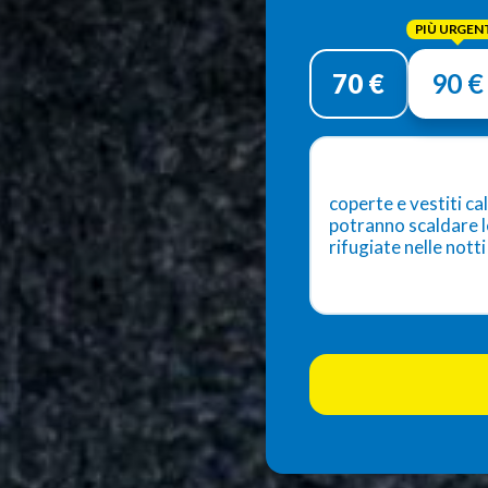
Donazione
singola
70 €
90 €
coperte e vestiti ca
potranno scaldare l
rifugiate nelle notti