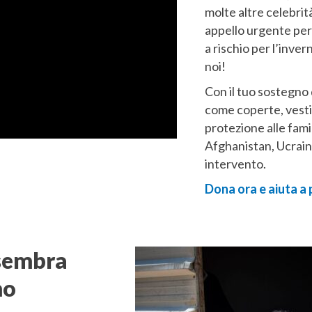
molte altre celebr
appello urgente per 
a rischio per l’inver
noi!
Con il tuo sostegno 
come coperte, vestit
protezione alle famigl
Afghanistan, Ucrain
intervento.
Dona ora e aiuta a
sembra
mo