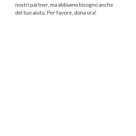
nostri partner, ma abbiamo bisogno anche
del tuo aiuto. Per favore, dona ora!
DONA CON CARTA DI CREDITO
DONA CON PAYPAL
.
Altre modalità per donare