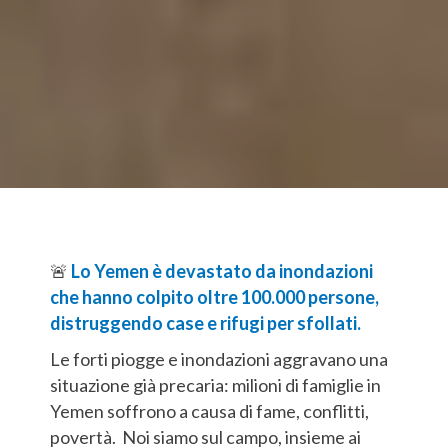
🚨
Lo Yemen è devastato da inondazioni
che hanno colpito oltre 100.000 persone,
distruggendo case e rifugi per sfollati.
Le forti piogge e inondazioni aggravano una
situazione già precaria: milioni di famiglie in
Yemen soffrono a causa di fame, conflitti,
povertà. Noi siamo sul campo, insieme ai