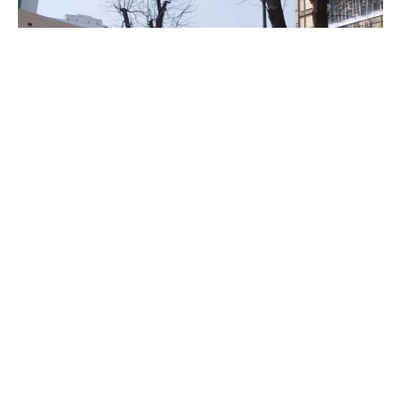
UNHCR continua a dare
sostegno alla
popolazione
Grazie al sostegno dei nostri donatori
a Kiev