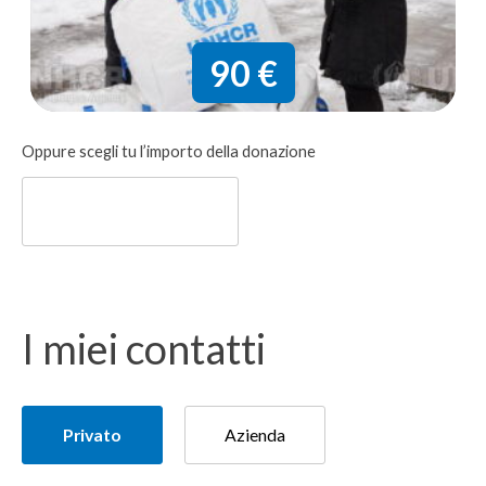
90 €
Donazione
Oppure scegli tu l’importo della donazione
libera
I miei contatti
Tipologia
Privato
Azienda
del
donatore