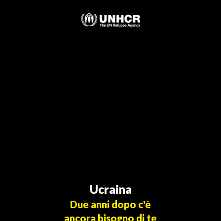
Skip
to
content
Ucraina
Due anni dopo c'è
ancora bisogno di te