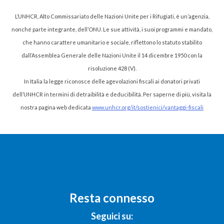
L’UNHCR, Alto Commissariato delle Nazioni Unite per i Rifugiati, è un’agenzia,
nonché parte integrante, dell’ONU. Le sue attività, i suoi programmi e mandato,
che hanno carattere umanitario e sociale, riflettono lo statuto stabilito
dall’Assemblea Generale delle Nazioni Unite il 14 dicembre 1950 con la
risoluzione 428 (V).
In Italia la legge riconosce delle agevolazioni fiscali ai donatori privati
dell’UNHCR in termini di detraibilità e deducibilità. Per saperne di più, visita la
nostra pagina web dedicata
www.unhcr.org/it/sostienici/vantaggi-fiscali
Resta connesso
Seguici su: