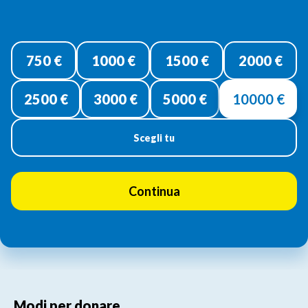
Donazione
singola
750 €
1000 €
1500 €
2000 €
2500 €
3000 €
5000 €
10000 €
Scegli tu
Modi per donare