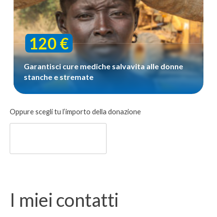
120 €
Garantisci cure mediche salvavita alle donne
stanche e stremate
Donazione
Oppure scegli tu l’importo della donazione
libera
I miei contatti