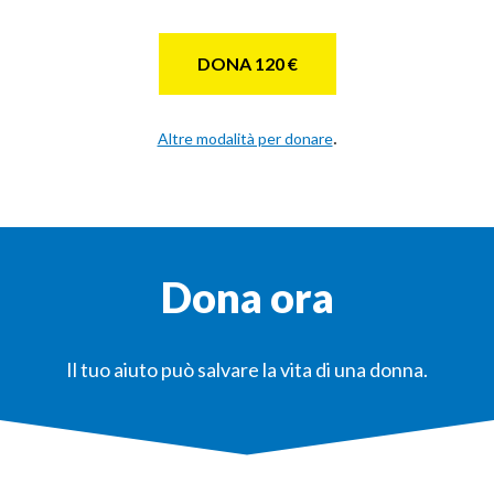
DONA 120 €
.
Altre modalità per donare
Dona ora
Il tuo aiuto può salvare la vita di una donna.