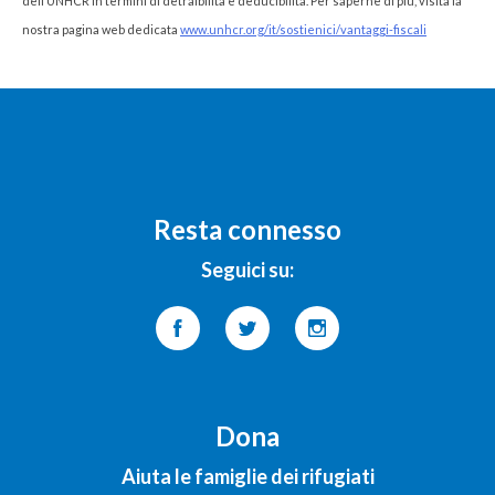
dell’UNHCR in termini di detraibilità e deducibilità. Per saperne di più, visita la
nostra pagina web dedicata
www.unhcr.org/it/sostienici/vantaggi-fiscali
Resta connesso
Seguici su:
Dona
Aiuta le famiglie dei rifugiati