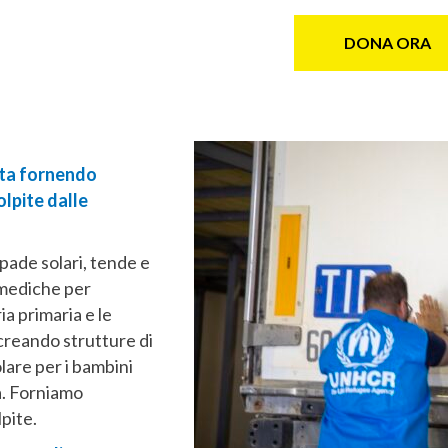
DONA ORA
sta fornendo
lpite dalle
ampade solari, tende e
 mediche per
ia primaria e le
creando strutture di
lare per i bambini
a.
Forniamo
pite.