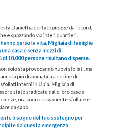
sta Daniel ha portato piogge da record,
he e spazzando via interi quartieri.
hanno perso la vita. Migliaia di famiglie
 una casa e senza mezzi di
ù di 10.000 persone risultano disperse.
on solo sta provocando nuovi sfollati, ma
a ancora più drammatica a decine di
 sfollati interni in Libia. Migliaia di
sere state sradicate dalle loro case a
 violenze, ora sono nuovamente sfollate e
iare da capo.
nte bisogno del tuo sostegno per
 colpite da questa emergenza.