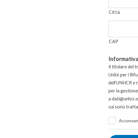
Città
CAP
Informativa
Il titolare del
Unite per i Rifu
dell'UNHCR e re
per la gestion
a
dati@unhcr.
cui sono trattat
Acconsen