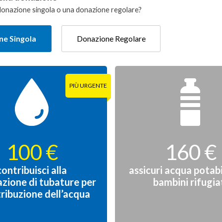
donazione singola o una donazione regolare?
e Singola
Donazione Regolare
100 €
160 €
contribuisci alla
assicuri acqua potabi
azione di tubature per
bambini rifugia
tribuzione dell’acqua