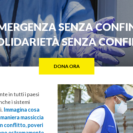
MERGENZA SENZA CONFIN
OLIDARIETÀ SENZA CONFI
DONA ORA
 in tutti i paesi
che i sistemi
i.
Immagina cosa
 maniera massiccia
in conflitto, poveri
i sono estremamente