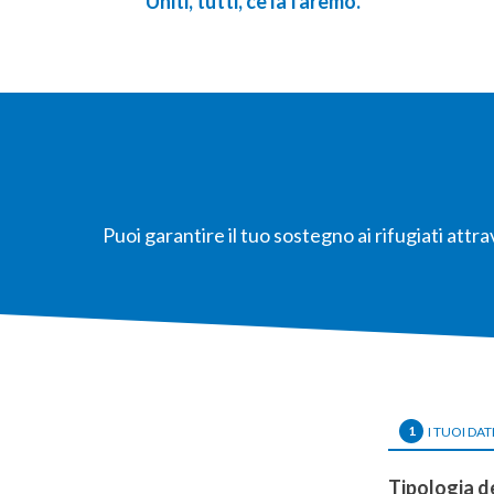
Uniti, tutti, ce la faremo.
Puoi garantire il tuo sostegno ai rifugiati at
1
I TUOI DAT
Tipologia d