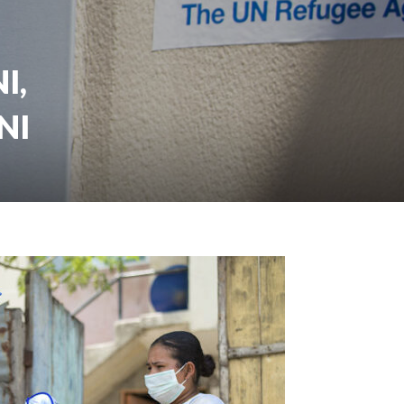
I,
NI