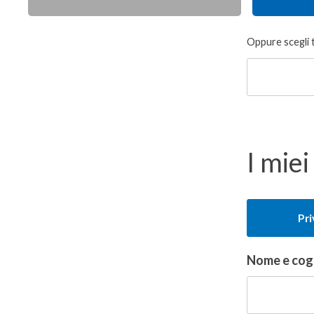
Donazione
Oppure scegli 
libera
I miei
Tipologia
Pr
del
donatore
Nome e co