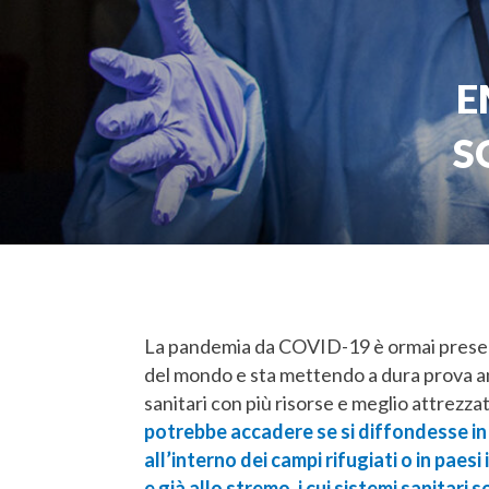
E
S
La pandemia da COVID-19 è ormai presente
del mondo e sta mettendo a dura prova an
sanitari con più risorse e meglio attrezzat
potrebbe accadere se si diffondesse in
all’interno dei campi rifugiati o in paesi 
e già allo stremo, i cui sistemi sanitar