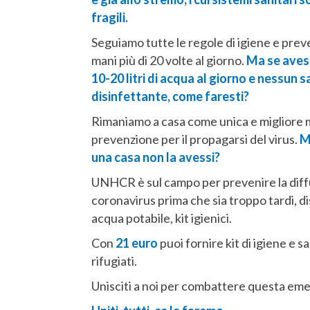
fragili.
Seguiamo tutte le regole di igiene e prev
mani più di 20 volte al giorno.
Ma se avess
10-20 litri di acqua al giorno e nessun 
disinfettante, come faresti?
Rimaniamo a casa come unica e migliore m
prevenzione per il propagarsi del virus.
M
una casa non la avessi?
UNHCR è sul campo per prevenire la diff
coronavirus prima che sia troppo tardi, 
acqua potabile, kit igienici.
Con
21 euro
puoi fornire kit di igiene e sa
rifugiati.
Unisciti a noi per combattere questa em