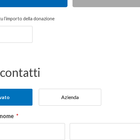
tu l’importo della donazione
 contatti
ivato
Azienda
gnome
*