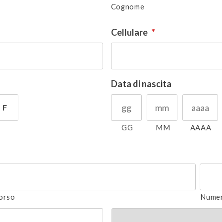
Cognome
Cellulare
*
Data di nascita
F
GG
MM
AAAA
orso
Numer