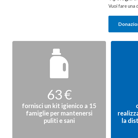
Vuoi fare una 
Donazion
Donazione
singola
63 €
fornisci un kit igienico a 15
famiglie per mantenersi
realizz
puliti e sani
la dis