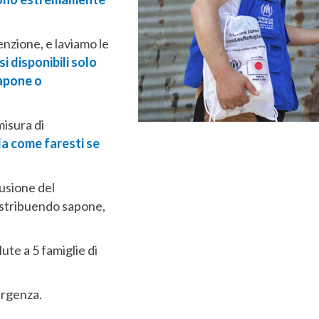
enzione, e laviamo le
i disponibili solo
sapone o
isura di
a come faresti se
usione del
distribuendo sapone,
lute a 5 famiglie di
ergenza.