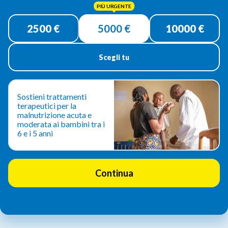
Donazione
singola
2500 €
5000 €
10000 €
Scegli tu
Sostieni trattamenti
terapeutici per la
malnutrizione acuta e
moderata ai bambini tra i
6 e i 5 anni