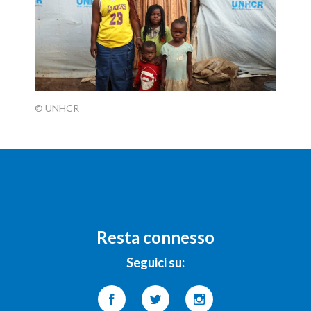
© UNHCR
Resta connesso
Seguici su: