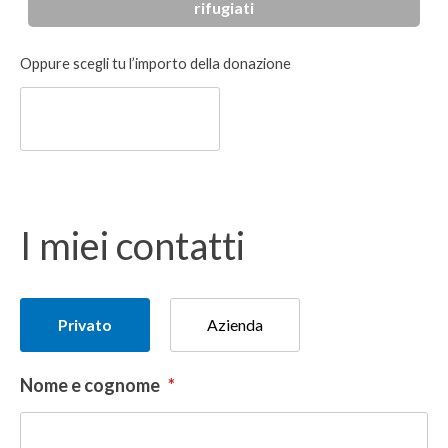
rifugiati
Donazione
Oppure scegli tu l’importo della donazione
libera
I miei contatti
Tipologia
Privato
Azienda
del
donatore
Nome e cognome
*