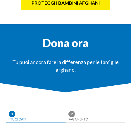
PROTEGGI I BAMBINI AFGHANI
Dona ora
Tu puoi ancora fare la differenza per le famiglie
afghane.
1
2
I TUOI DATI
PAGAMENTO