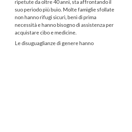
ripetute da oltre 40 anni, sta affrontando il
suo periodo più buio. Molte famiglie sfollate
non hanno rifugi sicuri, beni di prima
necessità e hanno bisogno di assistenza per
acquistare cibo e medicine.
Le disuguaglianze di genere hanno
conseguenze sempre più terribili sulla vita di
molte donne e ragazze: matrimoni forzati,
violenze, restrizioni alla libertà di movimento
e all’accesso all’ istruzione.
Il tuo supporto oggi per loro è vitale. Dona
ora.