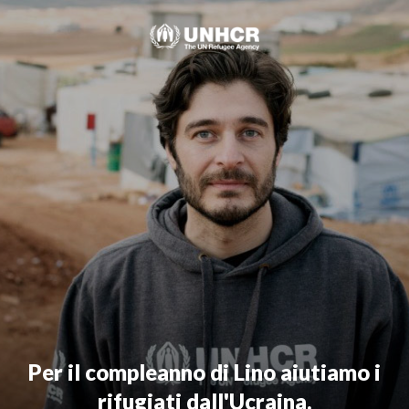
Skip
to
content
Per il compleanno di Lino aiutiamo i
rifugiati dall'Ucraina.