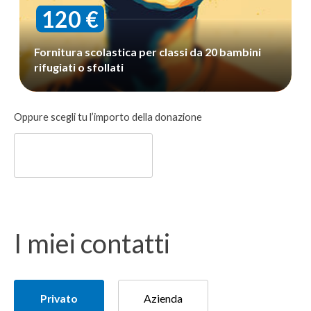
120 €
Fornitura scolastica per classi da 20 bambini
rifugiati o sfollati
Donazione
Oppure scegli tu l’importo della donazione
libera
I miei contatti
Tipologia
Privato
Azienda
del