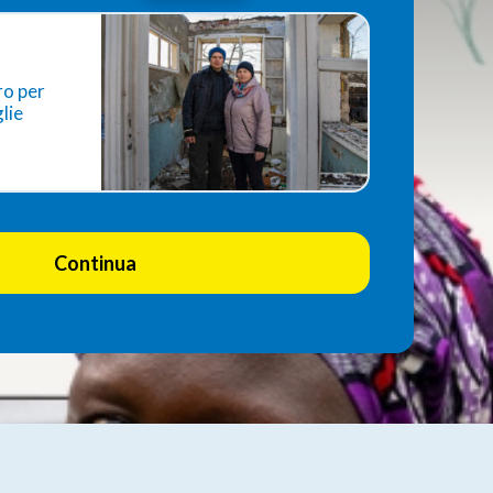
ro per
lie