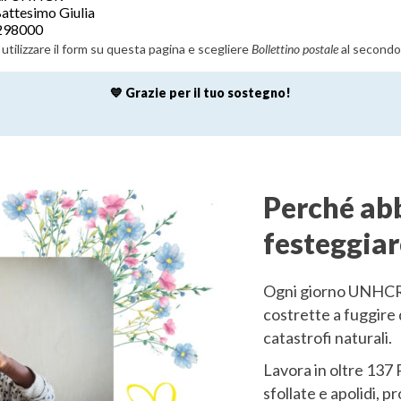
Battesimo Giulia
298000
utilizzare il form su questa pagina e scegliere
Bollettino postale
al secondo
💙 Grazie per il tuo sostegno!
Perché abb
festeggia
Ogni giorno UNHCR p
costrette a fuggire 
catastrofi naturali.
Lavora in oltre 137 
sfollate e apolidi, p