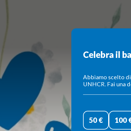
Celebra il b
Abbiamo scelto di
UNHCR. Fai una d
Donazione
singola
50 €
100 