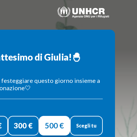
attesimo di Giulia!🐣
 festeggiare questo giorno insieme a
onazione🤍
€
300 €
500 €
Scegli tu