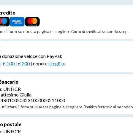
credito
zare il form su questa pagina e scegliere
Carta di credito
al secondo step.
l
a donazione veloce con PayPal:
|
€ 100
|
€ 300
| oppure
scegli tu
Bancario
 a: UNHCR
Battesimo Giulia
T84R0100503231000000211000
utilizzare il form su questa pagina e scegliere
Bonifico bancario
al secondo
no postale
 a: UNHCR