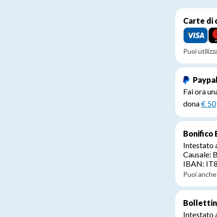
Carte di 
Puoi utiliz
Paypa
Fai ora un
dona
€ 50
Bonifico 
Intestato
Causale: 
IBAN: I
Puoi anche 
Bolletti
Intestato