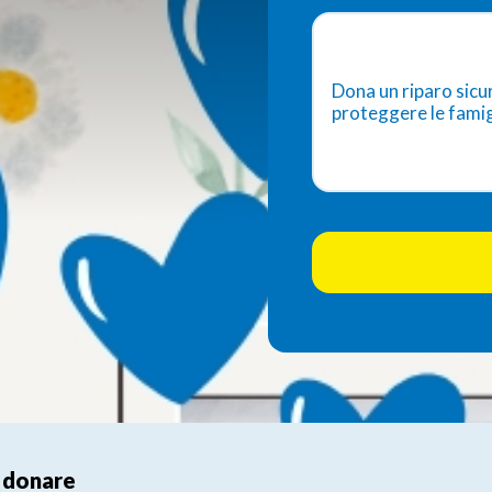
Dona un riparo sicu
proteggere le famig
 donare