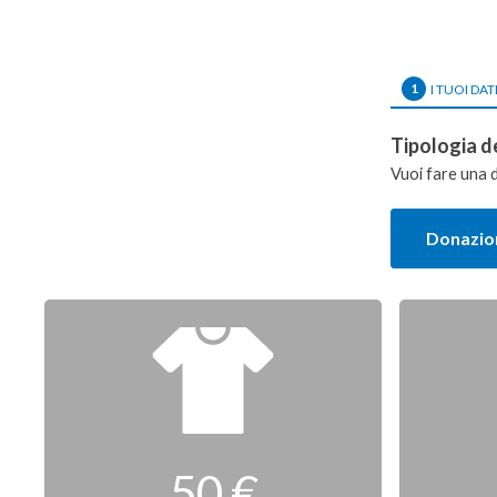
1
I TUOI DAT
Tipologia d
Vuoi fare una 
Donazion
Donazione
singola
50 €