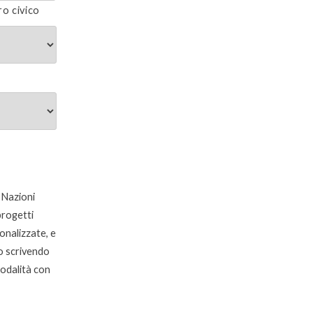
o civico
 Nazioni
 progetti
onalizzate, e
o scrivendo
modalità con