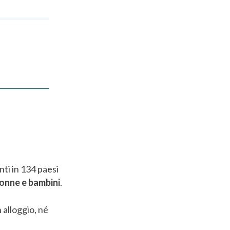
nti in 134 paesi
onne e bambini
.
 alloggio, né