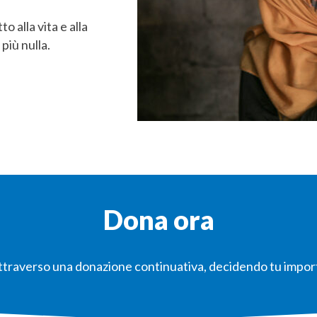
o alla vita e alla
più nulla.
Dona ora
ti attraverso una donazione continuativa, decidendo tu impo