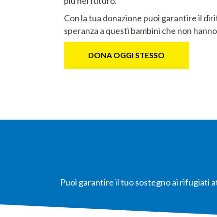
più nel futuro.
Con la tua donazione puoi garantire il diritt
speranza a questi bambini che non hanno 
DONA OGGI STESSO
Puoi garantire il tuo sostegno ai rifugia