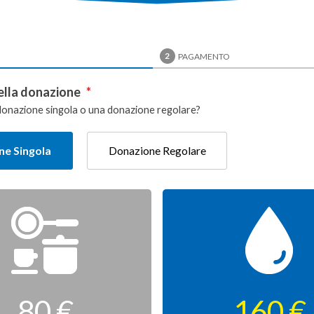
2
I
PAGAMENTO
ella donazione
*
donazione singola o una donazione regolare?
e Singola
Donazione Regolare
80 €
160 €