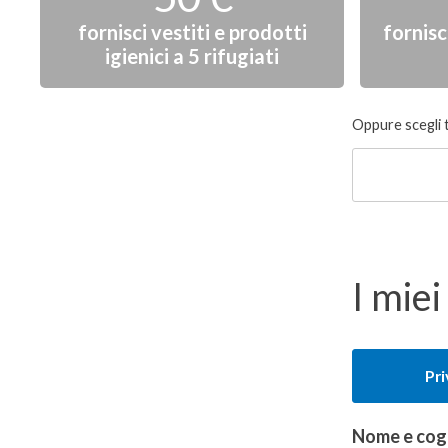
fornisci vestiti e prodotti
fornisc
igienici a 5 rifugiati
Donazione
Oppure scegli 
libera
I miei
Tipologia
Pr
del
donatore
Nome e co