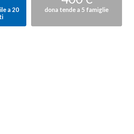
le a 20
dona tende a 5 famiglie
ti