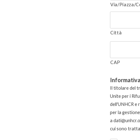
Via/Piazza/C
Città
CAP
Informativa
Il titolare del
Unite per i Rifu
dell'UNHCR e re
per la gestion
a
dati@unhcr.
cui sono trattat