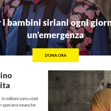
 i bambini siriani ogni gior
un'emergenza
DONA ORA
bino
vita
 In milioni sono stati
Non sperano neanche