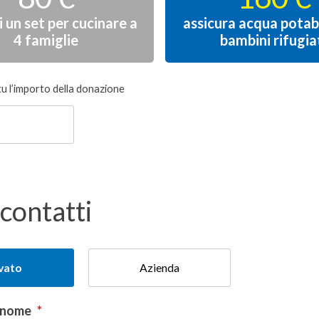
i un set per cucinare a
assicura acqua potabi
4 famiglie
bambini rifugia
tu l’importo della donazione
 contatti
ivato
Azienda
gnome
*