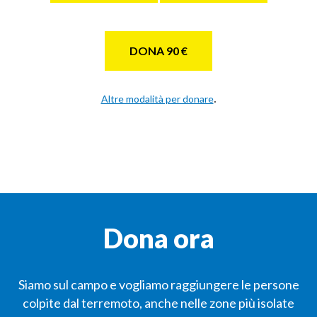
DONA 90 €
.
Altre modalità per donare
Dona ora
Siamo sul campo e vogliamo raggiungere le persone
colpite dal terremoto, anche nelle zone più isolate