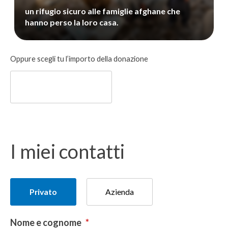
un rifugio sicuro alle famiglie afghane che
hanno perso la loro casa.
Donazione
Oppure scegli tu l’importo della donazione
libera
I miei contatti
Tipologia
Privato
Azienda
del
donatore
Nome e cognome
*